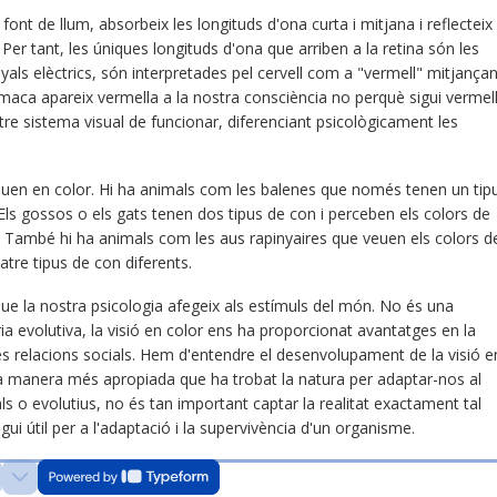
ont de llum, absorbeix les longituds d'ona curta i mitjana i reflecteix
 Per tant, les úniques longituds d'ona que arriben a la retina són les
yals elèctrics, són interpretades pel cervell com a "vermell" mitjançan
aca apareix vermella a la nostra consciència no perquè sigui vermel
re sistema visual de funcionar, diferenciant psicològicament les
euen en color. Hi ha animals com les balenes que només tenen un tip
Els gossos o els gats tenen dos tipus de con i perceben els colors de
. També hi ha animals com les aus rapinyaires que veuen els colors d
tre tipus de con diferents.
 que la nostra psicologia afegeix als estímuls del món. No és una
ia evolutiva, la visió en color ens ha proporcionat avantatges en la
es relacions socials. Hem d'entendre el desenvolupament de la visió e
la manera més apropiada que ha trobat la natura per adaptar-nos al
ls o evolutius, no és tan important captar la realitat exactament tal
ui útil per a l'adaptació i la supervivència d'un organisme.