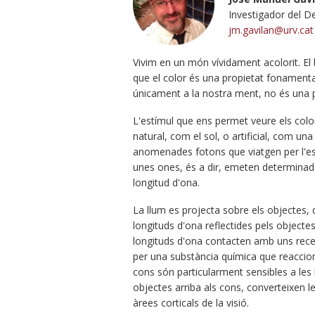
Investigador del D
jm.gavilan@urv.cat
Vivim en un món vívidament acolorit. El 
que el color és una propietat fonamental
únicament a la nostra ment, no és una pr
L'estímul que ens permet veure els colo
natural, com el sol, o artificial, com un
anomenades fotons que viatgen per l'espa
unes ones, és a dir, emeten determinad
longitud d'ona.
La llum es projecta sobre els objectes, 
longituds d'ona reflectides pels objectes 
longituds d'ona contacten amb uns rec
per una substància química que reacciona
cons són particularment sensibles a les l
objectes arriba als cons, converteixen le
àrees corticals de la visió.