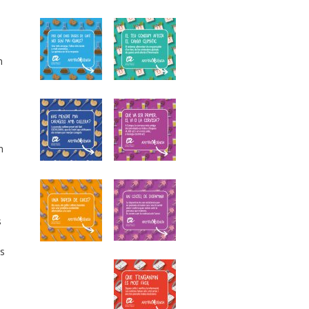
m
n
s
es