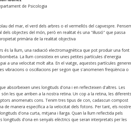
epartament de Psicologia
blau del mar, el verd dels arbres o el vermellós del capvespre. Pense
 dels objectes del món, però en realitat és una "il·lusió" que passa
opietat primària de la realitat objectiva
rs és la llum, una radiació electromagnètica que pot produir una font
a bombeta. La llum consisteix en unes petites partícules d'energia
i a una velocitat molt alta. En el viatge, aquestes partícules genere
es vibracions o oscil·lacions per segon que s'anomenen freqüència o
que absorbeixen unes longituds d'ona i en reflecteixen d'altres. Les
són les que arriben a la nostra retina. Un cop a la retina, les diferent
eptors anomenats cons. Tenim tres tipus de con, cadascun compost
 de manera específica a la velocitat dels fotons. Per tant, els nostr
ongituds d'ona curta, mitjana i llarga. Quan la llum reflectida pels
s longituds d'ona en senyals elèctrics que seran interpretats per les