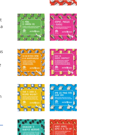
t
la
us
e
n