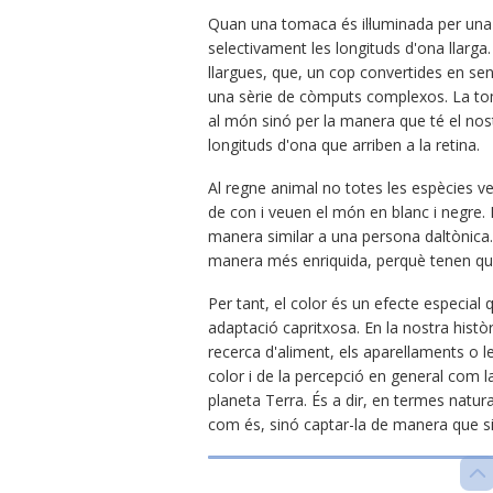
Quan una tomaca és il·luminada per una f
selectivament les longituds d'ona llarga.
llargues, que, un cop convertides en sen
una sèrie de còmputs complexos. La tom
al món sinó per la manera que té el nost
longituds d'ona que arriben a la retina.
Al regne animal no totes les espècies v
de con i veuen el món en blanc i negre. 
manera similar a una persona daltònica
manera més enriquida, perquè tenen qua
Per tant, el color és un efecte especial
adaptació capritxosa. En la nostra històr
recerca d'aliment, els aparellaments o l
color i de la percepció en general com 
planeta Terra. És a dir, en termes natura
com és, sinó captar-la de manera que sig