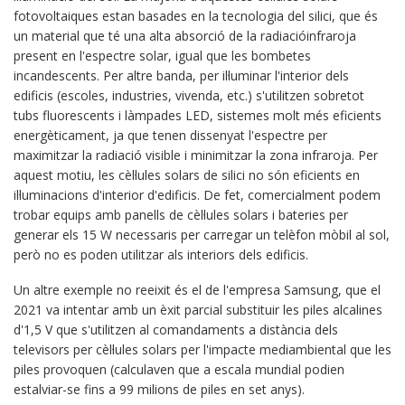
fotovoltaiques estan basades en la tecnologia del silici, que és
un material que té una alta absorció de la radiacióinfraroja
present en l'espectre solar, igual que les bombetes
incandescents. Per altre banda, per il·luminar l'interior dels
edificis (escoles, industries, vivenda, etc.) s'utilitzen sobretot
tubs fluorescents i làmpades LED, sistemes molt més eficients
energèticament, ja que tenen dissenyat l'espectre per
maximitzar la radiació visible i minimitzar la zona infraroja. Per
aquest motiu, les cèl·lules solars de silici no són eficients en
il·luminacions d'interior d'edificis. De fet, comercialment podem
trobar equips amb panells de cèl·lules solars i bateries per
generar els 15 W necessaris per carregar un telèfon mòbil al sol,
però no es poden utilitzar als interiors dels edificis.
Un altre exemple no reeixit és el de l'empresa Samsung, que el
2021 va intentar amb un èxit parcial substituir les piles alcalines
d'1,5 V que s'utilitzen al comandaments a distància dels
televisors per cèl·lules solars per l'impacte mediambiental que les
piles provoquen (calculaven que a escala mundial podien
estalviar-se fins a 99 milions de piles en set anys).