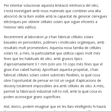
Per intentar solucionar aquesta limitació intrínseca del silici,
s'està investigant amb nous materials que combinin una alta
absorció de la llum visible amb la capacitat de generar càrregues
elèctriques per obtenir cèl·lules solars que siguin eficients a
l'interior dels edificis.
Recentment al laboratori ja s'han fabricat cèl·lules solars
basades en perovskites, polímers i molècules orgàniques, amb
resultats molt prometedors. Aquesta nova família de cèl·lules
solars té, a més, la particularitat que utilitza capes molt més
fines que les habituals de silici, amb gruixos típics
d'aproximadament 0.1 mm (són uns 10 cops més fines que el
gruix d'un cabell humà). Aprofitant aquesta propietat, s'han
fabricat cèl·lules solars sobre substrats flexibles, la qual cosa
obre l'oportunitat de pensar en tot un seguit d'aplicacions de
disseny totalment impossibles ara amb cèl·lules de silici. A més,
permet la fabricació industrial roll-to-roll, amb la qual cosa es
poden aconseguir grans superfícies.
Així, doncs, podem imaginar que en les llars intel·ligents hi haurà