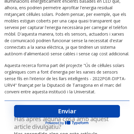
il·luminacions energèticament eficients basades en LED que,
alhora, ens podrien permetre aprofitar l'energia residual
mitjançant cèl·lules solars. Podem pensar, per exemple, que els
mobles estiguin coberts per una capa quasi transparent que
serveixi per capturar l'energia necessària per carregar el telèfon
mòbil. D'aquesta manera, tots els sensors, actuadors i xarxes
de comunicació podrien funcionar sense la necessitat d'estar
connectats a la xarxa elèctrica, ja que tindrien un sistema
autònom d'alimentació sense cables i sense cap cost addicional.
Aquesta recerca forma part del projecte "Ús de cèl·lules solars
orgàniques com a font d'energia per les xarxes de sensors
sense fils en l'interior de les llars intel·ligents - 2022PGR-DIPTA-
URV4" finançat per la Diputació de Tarragona en el marc del
conveni entre aquesta institució i la Universitat.