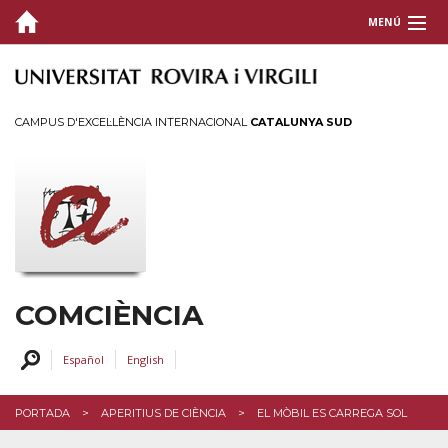
MENÚ
QUI SOM
COMUNICACIÓ CIENTÍFICA
CAMPUS D'EXCEL·LÈNCIA INTERNACIONAL
CATALUNYA SUD
ACTIVITATS
FORMACIÓ I SUPORT
CONTACTEU
COMCIÈNCIA
Español
English
PORTADA
APERITIUS DE CIÈNCIA
EL MÒBIL ES CARREGA SOL