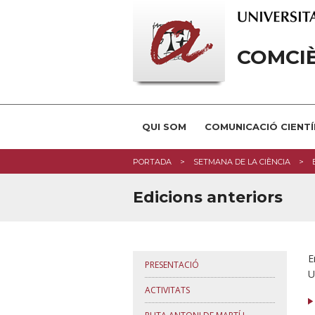
COMCI
QUI SOM
COMUNICACIÓ CIENTÍ
PORTADA
SETMANA DE LA CIÈNCIA
Edicions anteriors
E
PRESENTACIÓ
U
ACTIVITATS