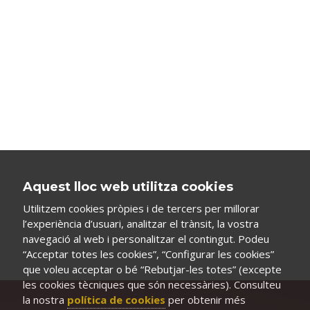
Aquest lloc web utilitza cookies
Utilitzem cookies pròpies i de tercers per millorar
l’experiència d’usuari, analitzar el trànsit, la vostra
navegació al web i personalitzar el contingut. Podeu
“Acceptar totes les cookies”, “Configurar les cookies”
que voleu acceptar o bé “Rebutjar-les totes” (excepte
les cookies tècniques que són necessàries). Consulteu
la nostra
política de cookies
per obtenir més