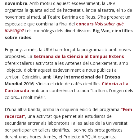
novembre
. Amb motiu d'aquest esdeveniment, la URV
organitza la quarta edició de l'activitat Ciència al teatra
,
el 15 de
novembre al matí, al Teatre Bartrina de Reus. S'ha preparat un
espectacle que combina la final del
concurs
Vols saber què
investigo?
i els monòlegs dels divertidíssims
Big Van, científics
sobre rodes
.
Enguany, a més, la URV ha reforçat la programació amb noves
propostes. La
Setmana de la Ciència al Campus Extens
ofereix tallers i activitats a les Antenes del Coneixement, amb
l'objectiu d'obrir aquest esdeveniment a nous públics i al
territori. Coincidint amb l'
Any Internacional de l'Entesa
Mundial 2016
, s'inicia el cicle de cafès científics
Ciència a La
Cantonada
amb una conferència titulada "La llum, l'origen dels
colors... i molt més!".
D'una altra banda, arriba la cinquena edició del programa
"Fem
recerca!"
, una activitat que permet als estudiants de
secundària entrar als laboratoris i a les aules de la Universitat
per participar en tallers científics, i ser-ne els protagonistes
durant unes hores. A més, el Projecte APQUA organitza