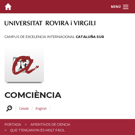
MENÚ
QUIÉNES SOMOS
COMUNICACIÓN CIENTÍFICA
CAMPUS DE EXCELENCIA INTERNACIONAL
CATALUÑA SUR
ACTIVIDADES
FORMACIÓN Y APOYO
CONTACTO
COMCIÈNCIA
Català
English
PORTADA
APERITIVOS DE CIENCIA
QUE T'ENGANYIN ÉS MOLT FÀCIL