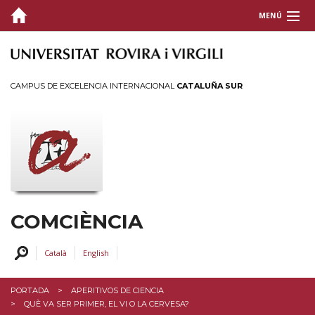
MENÚ
QUIÉNES SOMOS
COMUNICACIÓN CIENTÍFICA
CAMPUS DE EXCELENCIA INTERNACIONAL
CATALUÑA SUR
ACTIVIDADES
FORMACIÓN Y APOYO
CONTACTO
COMCIÈNCIA
Català
English
PORTADA
APERITIVOS DE CIENCIA
QUÈ VA SER PRIMER, EL VI O LA CERVESA?