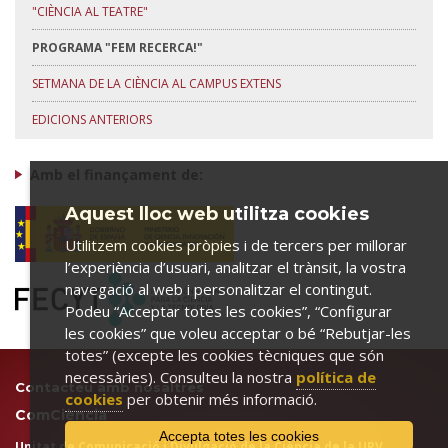
"CIÈNCIA AL TEATRE"
PROGRAMA "FEM RECERCA!"
SETMANA DE LA CIÈNCIA AL CAMPUS EXTENS
EDICIONS ANTERIORS
Amb el finançament de:
Aquest lloc web utilitza cookies
Utilitzem cookies pròpies i de tercers per millorar
l’experiència d’usuari, analitzar el trànsit, la vostra
navegació al web i personalitzar el contingut.
Podeu “Acceptar totes les cookies”, “Configurar
les cookies” que voleu acceptar o bé “Rebutjar-les
totes” (excepte les cookies tècniques que són
necessàries). Consulteu la nostra
política de
Contacteu amb nosaltres
cookies
per obtenir més informació.
ComCiència
Accepta totes les cookies
Unitat de Comunicació i Divulgació de la Ciència de la URV