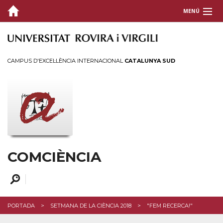
MENÚ
QUI SOM
COMUNICACIÓ CIENTÍFICA
CAMPUS D'EXCEL·LÈNCIA INTERNACIONAL
CATALUNYA SUD
ACTIVITATS
FORMACIÓ I SUPORT
CONTACTEU
COMCIÈNCIA
PORTADA
SETMANA DE LA CIÈNCIA 2018
"FEM RECERCA!"