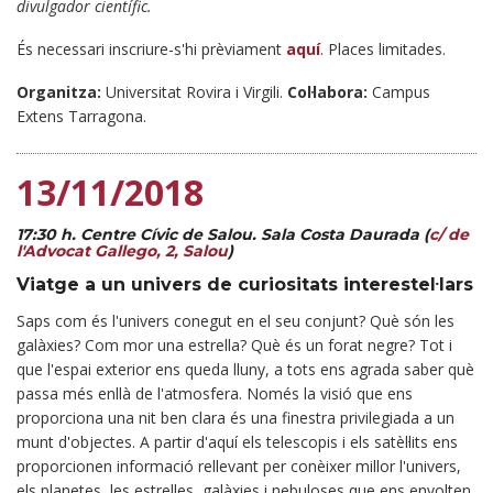
divulgador científic.
És necessari inscriure-s'hi prèviament
aquí
. Places limitades.
Organitza:
Universitat Rovira i Virgili.
Col·labora:
Campus
Extens Tarragona.
13/11/2018
17:30 h. Centre Cívic de Salou. Sala Costa Daurada (
c/ de
l'Advocat Gallego, 2, Salou
)
Viatge a un univers de curiositats interestel·lars
Saps com és l'univers conegut en el seu conjunt? Què són les
galàxies? Com mor una estrella? Què és un forat negre? Tot i
que l'espai exterior ens queda lluny, a tots ens agrada saber què
passa més enllà de l'atmosfera. Només la visió que ens
proporciona una nit ben clara és una finestra privilegiada a un
munt d'objectes. A partir d'aquí els telescopis i els satèl·lits ens
proporcionen informació rellevant per conèixer millor l'univers,
els planetes, les estrelles, galàxies i nebuloses que ens envolten.