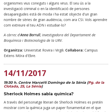
organismes vius coneguts i alguns virus. El seu ús a la
investigació criminal o en la identificació de persones
desaparegudes està de moda i ha estat objecte d'un gran
nombre de sèries de gran audiència, com ara CSI. Vols aprendre
com extreure el teu ADN i estudiar-lo?
A càrrec d
'
Anna Borrull
, investigadora del Departament de
Bioquímica i Biotecnologia de la URV.
Organitza:
Universitat Rovira i Virgili.
Col·labora:
Campus
Extens Móra d'Ebre.
14/11/2017
19:30 h.
Centre Marcel·lí Domingo de la Sénia
(
Pg. de la
Clotada, 25, La Sénia
)
Sherlock Holmes sabia química?
A través del personatge literari de Sherlock Holmes es pretén
mostrar com la química juga un paper fonamental en el que