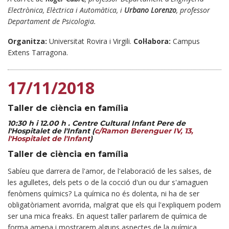
Electrònica, Elèctrica i Automàtica, i
Urbano Lorenzo
, professor
Departament de Psicologia.
Organitza:
Universitat Rovira i Virgili.
Col·labora:
Campus
Extens Tarragona.
17/11/2018
Taller de ciència en família
10:30 h i 12.00 h . Centre Cultural Infant Pere de
l'Hospitalet de l'Infant (
c/Ramon Berenguer IV, 13,
l'Hospitalet de l'Infant
)
Taller de ciència en família
Sabíeu que darrera de l'amor, de l'elaboració de les salses, de
les agulletes, dels pets o de la cocció d'un ou dur s'amaguen
fenòmens químics? La química no és dolenta, ni ha de ser
obligatòriament avorrida, malgrat que els qui l'expliquem podem
ser una mica freaks. En aquest taller parlarem de química de
forma amena i mostrarem alguns aspectes de la química