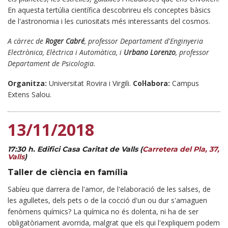
En aquesta tertúlia científica descobrireu els conceptes bàsics
de l'astronomia i les curiositats més interessants del cosmos.
A càrrec de
Roger Cabré
, professor Departament d'Enginyeria
Electrònica, Elèctrica i Automàtica, i
Urbano Lorenzo
, professor
Departament de Psicologia.
Organitza:
Universitat Rovira i Virgili.
Col·labora:
Campus
Extens Salou.
13/11/2018
17:30 h. Edifici Casa Caritat de Valls (
Carretera del Pla, 37,
Valls
)
Taller de ciència en família
Sabíeu que darrera de l'amor, de l'elaboració de les salses, de
les agulletes, dels pets o de la cocció d'un ou dur s'amaguen
fenòmens químics? La química no és dolenta, ni ha de ser
obligatòriament avorrida, malgrat que els qui l'expliquem podem