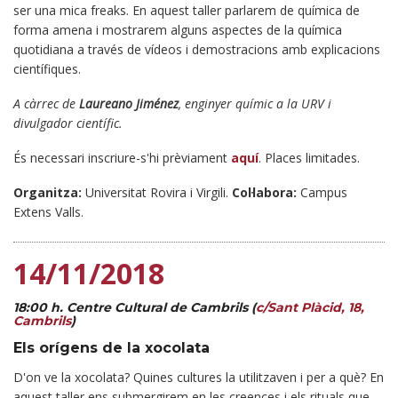
ser una mica freaks. En aquest taller parlarem de química de
forma amena i mostrarem alguns aspectes de la química
quotidiana a través de vídeos i demostracions amb explicacions
científiques.
A càrrec de
Laureano Jiménez
, enginyer químic a la URV i
divulgador científic.
És necessari inscriure-s'hi prèviament
aquí
. Places limitades.
Organitza:
Universitat Rovira i Virgili.
Col·labora:
Campus
Extens Valls.
14/11/2018
18:00 h. Centre Cultural de Cambrils (
c/Sant Plàcid, 18,
Cambrils
)
Els orígens de la xocolata
D'on ve la xocolata? Quines cultures la utilitzaven i per a què? En
aquest taller ens submergirem en les creences i els rituals que