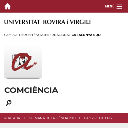
MENÚ
QUI SOM
COMUNICACIÓ CIENTÍFICA
CAMPUS D'EXCEL·LÈNCIA INTERNACIONAL
CATALUNYA SUD
ACTIVITATS
FORMACIÓ I SUPORT
CONTACTEU
COMCIÈNCIA
PORTADA
SETMANA DE LA CIÈNCIA 2018
CAMPUS EXTENS