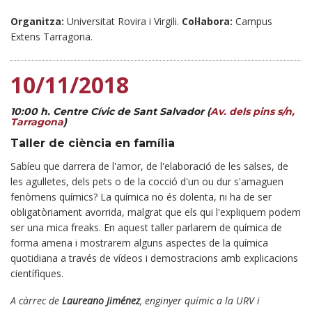
Organitza:
Universitat Rovira i Virgili.
Col·labora:
Campus
Extens Tarragona.
10/11/2018
10:00 h. Centre Cívic de Sant Salvador (
Av. dels pins s/n,
Tarragona
)
Taller de ciència en família
Sabíeu que darrera de l'amor, de l'elaboració de les salses, de
les agulletes, dels pets o de la cocció d'un ou dur s'amaguen
fenòmens químics? La química no és dolenta, ni ha de ser
obligatòriament avorrida, malgrat que els qui l'expliquem podem
ser una mica freaks. En aquest taller parlarem de química de
forma amena i mostrarem alguns aspectes de la química
quotidiana a través de vídeos i demostracions amb explicacions
científiques.
A càrrec de
Laureano Jiménez
, enginyer químic a la URV i