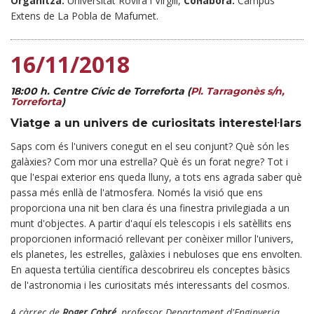
Organitza:
Universitat Rovira i Virgili,
Col·labora:
Campus
Extens de La Pobla de Mafumet.
16/11/2018
18:00 h. Centre Cívic de Torreforta (
Pl. Tarragonès s/n,
Torreforta
)
Viatge a un univers de curiositats interestel·lars
Saps com és l'univers conegut en el seu conjunt? Què són les
galàxies? Com mor una estrella? Què és un forat negre? Tot i
que l'espai exterior ens queda lluny, a tots ens agrada saber què
passa més enllà de l'atmosfera. Només la visió que ens
proporciona una nit ben clara és una finestra privilegiada a un
munt d'objectes. A partir d'aquí els telescopis i els satèl·lits ens
proporcionen informació rellevant per conèixer millor l'univers,
els planetes, les estrelles, galàxies i nebuloses que ens envolten.
En aquesta tertúlia científica descobrireu els conceptes bàsics
de l'astronomia i les curiositats més interessants del cosmos.
A càrrec de
Roger Cabré
, professor Departament d'Enginyeria