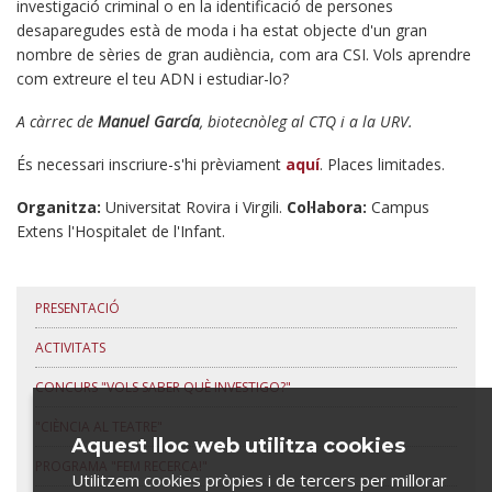
investigació criminal o en la identificació de persones
desaparegudes està de moda i ha estat objecte d'un gran
nombre de sèries de gran audiència, com ara CSI. Vols aprendre
com extreure el teu ADN i estudiar-lo?
A càrrec de
Manuel García
, biotecnòleg al CTQ i a la URV.
És necessari inscriure-s'hi prèviament
aquí
. Places limitades.
Organitza:
Universitat Rovira i Virgili.
Col·labora:
Campus
Extens l'Hospitalet de l'Infant.
PRESENTACIÓ
ACTIVITATS
CONCURS "VOLS SABER QUÈ INVESTIGO?"
"CIÈNCIA AL TEATRE"
Aquest lloc web utilitza cookies
PROGRAMA "FEM RECERCA!"
Utilitzem cookies pròpies i de tercers per millorar