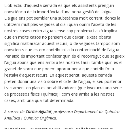
L'objectiu d'aquesta xerrada és que els assistents prenguin
consciència de la importància d'una bona gestió de l'aigua.
L'aigua ens pot semblar una substància molt corrent, doncs la
utilitzem múltiples vegades al dia i quan obrim l'aixeta de les
nostres cases tenim aigua sense cap problema i això implica
que en molts casos no pensem que deixar l'aixeta oberta
significa malbaratar aquest recurs, o de vegades tampoc som
conscients que estem contribuint a la contaminació de l'aigua.
Per això és important conèixer quin és el recorregut que segueix
l'aigua abans que ens arribi a les nostres llars i també quin és el
granet de sorra que podem aportar per a que contribuïm a
l'estalvi d'aquest recurs. En aquest sentit, aquesta xerrada
pretén donar una visió sobre el cicle de l'aigua, el seu posterior
tractament en plantes potabilitzadores (que involucra una sèrie
de processos físics i químics) i com ens arriba a les nostres
cases, amb una qualitat determinada.
A càrrec de
Carme Aguilar
, professora Departament de Química
Analítica i Química Orgànica.