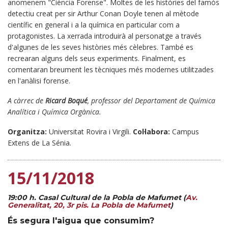
anomenem "Ciència Forense". Moltes de les històries del famós
detectiu creat per sir Arthur Conan Doyle tenen al mètode
científic en general i a la química en particular com a
protagonistes. La xerrada introduirà al personatge a través
d'algunes de les seves històries més cèlebres. També es
recrearan alguns dels seus experiments. Finalment, es
comentaran breument les tècniques més modernes utilitzades
en l'anàlisi forense.
A càrrec de
Ricard Boqué
, professor del Departament de Química
Analítica i Química Orgànica.
Organitza:
Universitat Rovira i Virgili.
Col·labora:
Campus
Extens de La Sénia.
15/11/2018
19:00 h. Casal Cultural de la Pobla de Mafumet (
Av.
Generalitat, 20, 3r pis. La Pobla de Mafumet
)
És segura l'aigua que consumim?