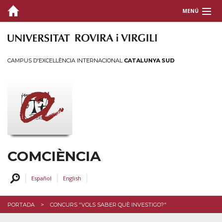
MENÚ
QUI SOM
COMUNICACIÓ CIENTÍFICA
CAMPUS D'EXCEL·LÈNCIA INTERNACIONAL
CATALUNYA SUD
ACTIVITATS
FORMACIÓ I SUPORT
CONTACTEU
COMCIÈNCIA
Español
English
PORTADA
CONCURS "VOLS SABER QUÈ INVESTIGO?"