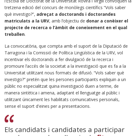
l’Escola de Doctorat de la Universitat Rovira i Virgili convoquen la
tretzena edició del concurs de monòlegs científics “Vols saber
què investigo?”,
adreçat a doctorands i doctorandes
matriculats a la URV
, amb l’objectiu de
donar a conèixer el
projecte de recerca o l’àmbit de coneixement en el qual
treballen
.
La convocatòria, que compta amb el suport de la Diputació de
Tarragona i la Comissió de Política Lingüística de la URV, vol
incentivar els doctorands a fer divulgació de la recerca i
promoure l’accés de la societat a la investigació que es fa a la
Universitat utilitzant nous formats de difusió. “Vols saber què
investigo?” pretén que les persones participants expliquin a un
públic no especialitzat quina investigació duen a terme, de
manera sintètica i amena, adaptant el llenguatge al públic i
utilitzant únicament les habilitats comunicatives personals,
sense el suport d'eines per a presentacions.
Els candidats i candidates a participar