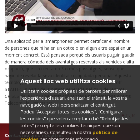
Una aplicació per a 'smartphones' permet certificar el nombre
de persones que hi ha en un cotxe o en algun altre espai en un
moment concret. Està pensada perquè els usuaris puguin gaudir
de manera còmoda dels avantatges reservats als vehicles d'alta
ocupació, que circulen amb 3 o més passatgers, sense que
hagin de revelar la seva identitat o cap dada personal. Aquesta
Aquest lloc web utilitza cookies
tecnologia ha estat desenvolupada per l'empresa 'spin off'
STAITEC, a partir de la patent generada pel grup de recerca
Utilitzem cookies pròpies i de tercers per millorar
CRISES de la URV, i ha estat cofinançada per l'empresa Abertis
l’experiència d’usuari, analitzar el trànsit, la vostra
Telecom i la Universitat.
navegació al web i personalitzar el contingut.
Podeu “Acceptar totes les cookies”, “Configurar
Pujar
les cookies” que voleu acceptar o bé “Rebutjar-les
totes” (excepte les cookies tècniques que són
necessàries). Consulteu la nostra
política de
Contacteu amb nosaltres
cookies
per obtenir més informació.