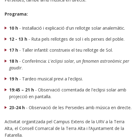
Programa:
10 h
- Instal·lació i explicació d'un rellotge solar analemàtic.
12 - 13 h
- Ruta pels rellotges de sol i els perxes del poble.
17 h
- Taller infantil: construeix el teu rellotge de Sol.
18 h
- Conferència:
L'eclipsi solar, un fenomen astronòmic per
gaudir
.
19 h
- Tardeo musical previ a l'eclipsi.
19:45 – 21 h
- Observació comentada de l'eclipsi solar amb
projecció en pantalla.
23-24 h
- Observació de les Perseides amb música en directe.
Activitat organitzada pel Campus Extens de la URV a la Terra
Alta, el Consell Comarcal de la Terra Alta i l’Ajuntament de la
Fatarella.