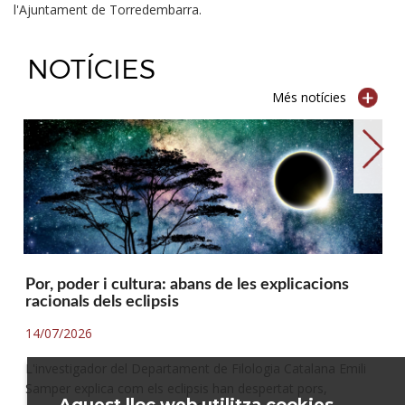
l'Ajuntament de Torredembarra.
NOTÍCIES
Més notícies
→
Por, poder i cultura: abans de les explicacions
racionals dels eclipsis
14/07/2026
L'investigador del Departament de Filologia Catalana Emili
Samper explica com els eclipsis han despertat pors,
Aquest lloc web utilitza cookies