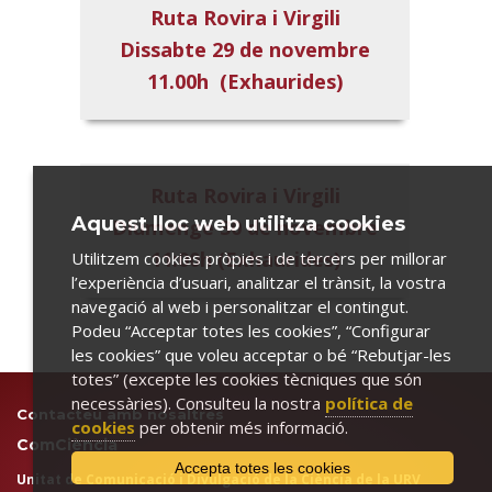
Ruta Rovira i Virgili
Dissabte 29 de novembre
11.00h (Exhaurides)
Ruta Rovira i Virgili
Aquest lloc web utilitza cookies
Diumenge 30 de novembre
11:00h (Exhaurides)
Utilitzem cookies pròpies i de tercers per millorar
l’experiència d’usuari, analitzar el trànsit, la vostra
navegació al web i personalitzar el contingut.
Podeu “Acceptar totes les cookies”, “Configurar
les cookies” que voleu acceptar o bé “Rebutjar-les
totes” (excepte les cookies tècniques que són
necessàries). Consulteu la nostra
política de
Contacteu amb nosaltres
cookies
per obtenir més informació.
ComCiència
Accepta totes les cookies
Unitat de Comunicació i Divulgació de la Ciència de la URV