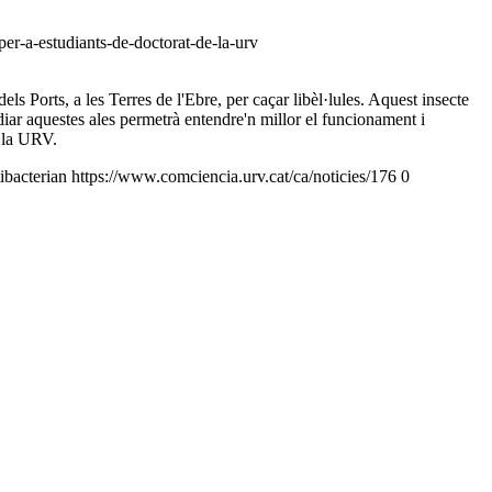
per-a-estudiants-de-doctorat-de-la-urv
ls Ports, a les Terres de l'Ebre, per caçar libèl·lules. Aquest insecte
diar aquestes ales permetrà entendre'n millor el funcionament i
r la URV.
tibacterian
https://www.comciencia.urv.cat/ca/noticies/176
0