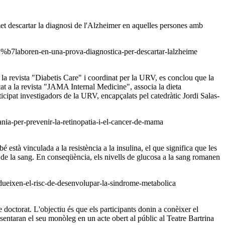
rmet descartar la diagnosi de l'Alzheimer en aquelles persones amb
%c2%b7laboren-en-una-prova-diagnostica-per-descartar-lalzheime
a revista "Diabetis Care" i coordinat per la URV, es conclou que la
cat a la revista "JAMA Internal Medicine", associa la dieta
icipat investigadors de la URV, encapçalats pel catedràtic Jordi Salas-
ania-per-prevenir-la-retinopatia-i-el-cancer-de-mama
està vinculada a la resistència a la insulina, el que significa que les
 de la sang. En conseqüència, els nivells de glucosa a la sang romanen
edueixen-el-risc-de-desenvolupar-la-sindrome-metabolica
de doctorat. L'objectiu és que els participants donin a conèixer el
esentaran el seu monòleg en un acte obert al públic al Teatre Bartrina