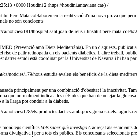
:25:13 +0000
Houdini 2 (https://houdini.antaviana.cat/)
/
Institut Pere Mata col·laboren en la realització d'una nova prova que pe
onals no són concloents.
/ca/noticies/181/lhospital-sant-joan-de-reus-i-linstitut-pere-mata-col
IMED (Prevenció amb Dieta Mediterrània). En un d'aquests, publicat a l
isc de patir retinopatia en els pacients diabètics. L'altre treball, publi
darrer estudi està coordinat per la Universitat de Navarra i hi han part
/ca/noticies/179/nous-estudis-avalen-els-beneficis-de-la-dieta-mediterr
sada principalment per una combinació d'obesitat i la inactivitat. També 
ona que normalment indica a les cèl·lules que han de netejar la glucosa
 a la llarga pot conduir a la diabetis.
/ca/noticies/178/els-productes-lactics-amb-pocs-greixos-i-els-iogurts-r
de monòlegs científics
Vols saber què investigo?
, adreçat als estudiants 
orma divulgativa i per a tots els públics. Els concursants seleccionats pr