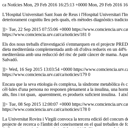
ca
Notícies
Mon, 29 Feb 2016 16:25:13 +0000
Mon, 29 Feb 2016 16
L'Hospital Universitari Sant Joan de Reus i l'Hospital Universitari l'
deteriorament cognitiu lleu pels quals, els mètodes diagnòstics tradici
]]>
Tue, 22 Sep 2015 07:55:06 +0000
https://www.comciencia.urv.cat
https://www.comciencia.urv.cat/ca/noticies/181
0
Els dos nous treballs d'investigació s'emmarquen en el projecte PRED
dieta mediterrània complementada amb oli d'oliva redueix en un 44% el r
mediterrània amb una reducció del risc de patir càncer de mama. Aquest 
Salvadó.
]]>
Wed, 16 Sep 2015 13:03:54 +0000
https://www.comciencia.urv.cat
https://www.comciencia.urv.cat/ca/noticies/179
0
Encara que la seva etiologia és complexa, la síndrome metabòlica és cau
cèl·lules d'una persona no responen plenament a la insulina, una horm
alts, fins i tot quan, aparentment, es produeix suficient insulina. I això
]]>
Tue, 08 Sep 2015 12:00:07 +0000
https://www.comciencia.urv.cat
https://www.comciencia.urv.cat/ca/noticies/178
0
La Universitat Rovira i Virgili convoca la tercera edició del concurs 
projecte de recerca o l'àmbit del coneixement en el qual treballen de f