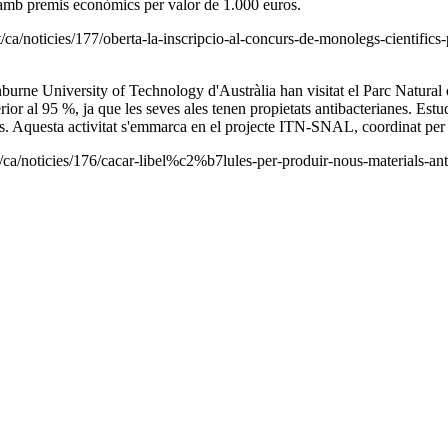
 amb premis econòmics per valor de 1.000 euros.
ca/noticies/177/oberta-la-inscripcio-al-concurs-de-monolegs-cientifics-
burne University of Technology d'Austràlia han visitat el Parc Natural de
or al 95 %, ja que les seves ales tenen propietats antibacterianes. Estu
es. Aquesta activitat s'emmarca en el projecte ITN-SNAL, coordinat pe
/ca/noticies/176/cacar-libel%c2%b7lules-per-produir-nous-materials-an