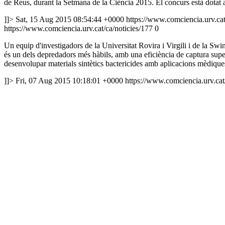
de Reus, durant la Setmana de la Ciència 2015. El concurs està dotat
]]>
Sat, 15 Aug 2015 08:54:44 +0000
https://www.comciencia.urv.cat/
https://www.comciencia.urv.cat/ca/noticies/177
0
Un equip d'investigadors de la Universitat Rovira i Virgili i de la Swin
és un dels depredadors més hàbils, amb una eficiència de captura superi
desenvolupar materials sintètics bactericides amb aplicacions mèdiqu
]]>
Fri, 07 Aug 2015 10:18:01 +0000
https://www.comciencia.urv.cat